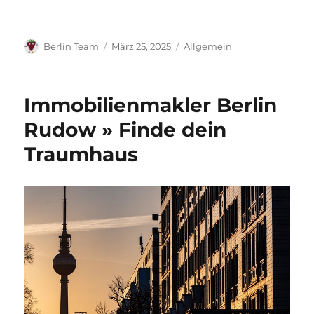
Autor
Veröffentlicht
Kategorien
Berlin Team
März 25, 2025
Allgemein
am
Immobilienmakler Berlin
Rudow » Finde dein
Traumhaus