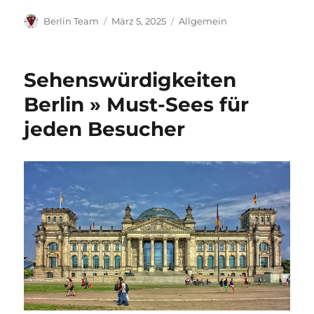
Autor
Veröffentlicht
Kategorien
Berlin Team
März 5, 2025
Allgemein
am
Sehenswürdigkeiten
Berlin » Must-Sees für
jeden Besucher