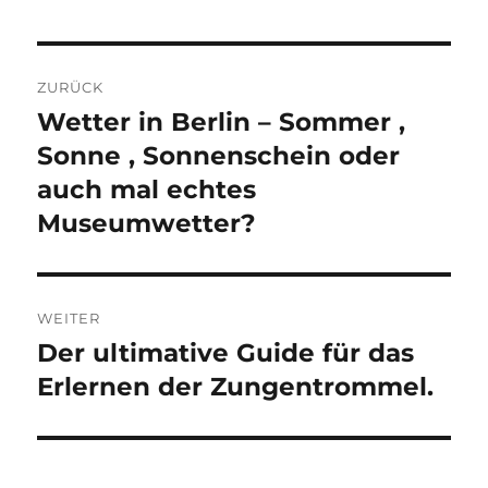
Beitragsnavigation
ZURÜCK
Wetter in Berlin – Sommer ,
Vorheriger
Beitrag:
Sonne , Sonnenschein oder
auch mal echtes
Museumwetter?
WEITER
Der ultimative Guide für das
Nächster
Beitrag:
Erlernen der Zungentrommel.